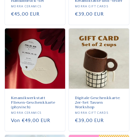
Handabdruck-Set
Keramiktasse und -teller
Anbieter:
MORRA CERAMICS
Anbieter:
MORRA GIFT CARDS
Normaler
€45,00 EUR
Normaler
€39,00 EUR
Preis
Preis
Keramikwerkstatt
Digitale Geschenkkarte:
Fliesen-Geschenkkarte
2er-Set Tassen
(physisch)
Workshop
Anbieter:
MORRA CERAMICS
Anbieter:
MORRA GIFT CARDS
Normaler
Von €49,00 EUR
Normaler
€39,00 EUR
Preis
Preis