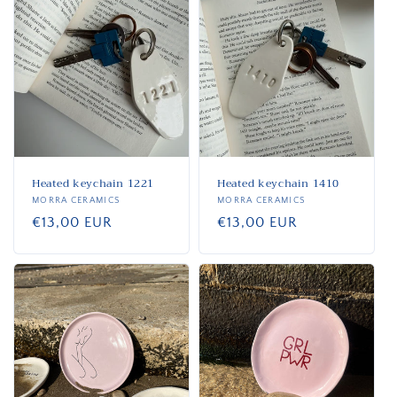
Heated keychain 1221
Heated keychain 1410
Anbieter:
MORRA CERAMICS
Anbieter:
MORRA CERAMICS
Normaler
€13,00 EUR
Normaler
€13,00 EUR
Preis
Preis