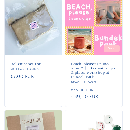
Sale
Italienischer Ton
Beach, please! i puno
vina 🍷🌞 - Ceramic cups
Anbieter:
MORRA CERAMICS
& plates workshop at
Normaler
€7,00 EUR
Bundek Park
Preis
Anbieter:
BEACH, PLEASE!
Normaler
Verkaufspreis
€45,00 EUR
Preis
€39,00 EUR