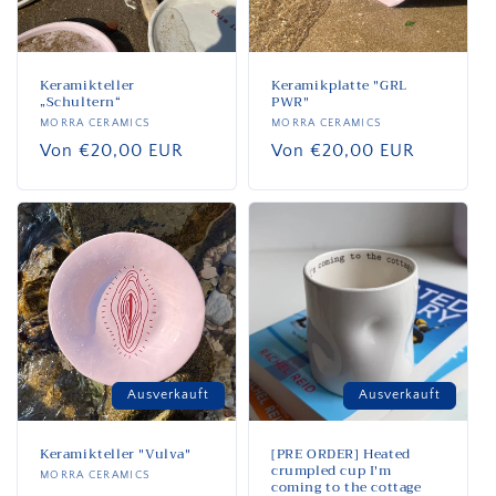
Keramikteller
Keramikplatte "GRL
„Schultern“
PWR"
Anbieter:
MORRA CERAMICS
Anbieter:
MORRA CERAMICS
Normaler
Von €20,00 EUR
Normaler
Von €20,00 EUR
Preis
Preis
Ausverkauft
Ausverkauft
Keramikteller "Vulva"
[PRE ORDER] Heated
crumpled cup I'm
Anbieter:
MORRA CERAMICS
coming to the cottage