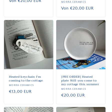
Normaler
Von €20,00 EUR
Anbieter:
MORRA CERAMICS
Preis
Normaler
Von €20,00 EUR
Preis
Heated keychain I'm
[PRE ORDER] Heated
coming to the cottage
plate Will you come to
my cottage this summer
Anbieter:
MORRA CERAMICS
Anbieter:
MORRA CERAMICS
Normaler
€13,00 EUR
Normaler
€20,00 EUR
Preis
Preis