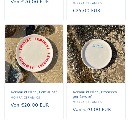
Normaler
Von €20,00 EUR
Anbieter:
MORRA CERAMICS
Preis
Normaler
€25,00 EUR
Preis
Keramikteller „Feminist“
Keramikteller „Prosecco
per favore“
Anbieter:
MORRA CERAMICS
Anbieter:
MORRA CERAMICS
Normaler
Von €20,00 EUR
Normaler
Von €20,00 EUR
Preis
Preis