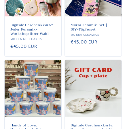
i
e
:
Digitale Geschenkkarte:
Morra Keramik-Set |
Jeder Keramik-
DIY-Töpferset
Workshop Ihrer Wahl
Anbieter:
MORRA CERAMICS
Anbieter:
MORRA GIFT CARDS
Normaler
€45,00 EUR
Normaler
€45,00 EUR
Preis
Preis
Hands of Love:
Digitale Geschenkkarte: