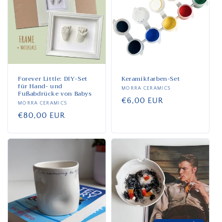
Forever Little: DIY-Set
Keramikfarben-Set
für Hand- und
Anbieter:
MORRA CERAMICS
Fußabdrücke von Babys
Normaler
€6,00 EUR
Anbieter:
MORRA CERAMICS
Preis
Normaler
€80,00 EUR
Preis