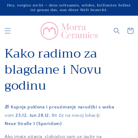
Direkt
Hey, vergiss nicht – dein seltsames, wildes, brillantes Selbst
zum
ist genau das, was diese Welt braucht.
Inhalt
Warenko
Kako radimo za
blagdane i Novu
godinu
🎁
Kupnja poklona i preuzimanje narudžbi s weba
vom
23.12. tun 28.12.
Bit će na novoj lokaciji:
Neue Straße 1 (Sportdom)
.
Ako imate pitanja, slobodno nam se javite na