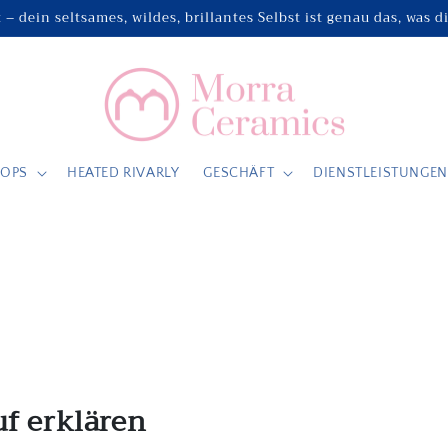
t – dein seltsames, wildes, brillantes Selbst ist genau das, was d
OPS
HEATED RIVARLY
GESCHÄFT
DIENSTLEISTUNGEN
f erklären