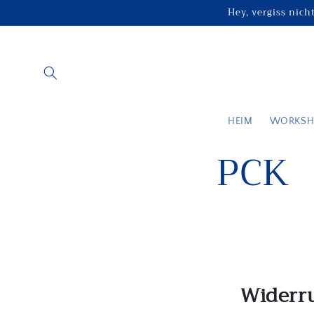
Direkt
Hey, vergiss nich
zum
Inhalt
HEIM
WORKSH
PCK
Widerru