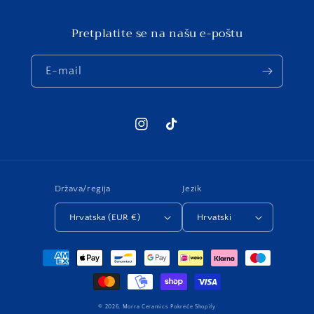
Pretplatite se na našu e-poštu
E-mail
Instagram
TikTok
Država/regija
Jezik
Hrvatska (EUR €)
Hrvatski
Metode
Plačanja
© 2026,
Morra Ceramics
Pokreće Shopify