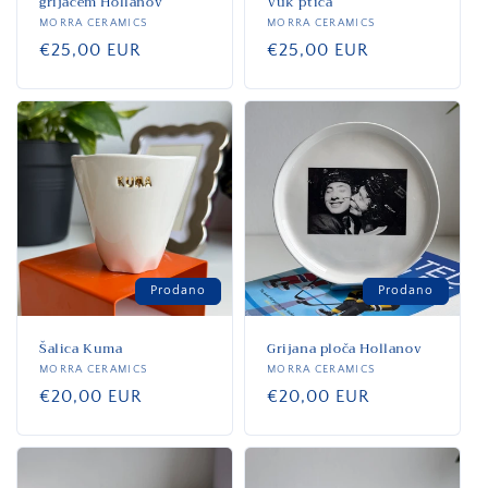
grijačem Hollanov
Vuk ptica
Dobavljač:
MORRA CERAMICS
Dobavljač:
MORRA CERAMICS
Standardna
€25,00 EUR
Standardna
€25,00 EUR
cijena
cijena
Prodano
Prodano
Šalica Kuma
Grijana ploča Hollanov
Dobavljač:
MORRA CERAMICS
Dobavljač:
MORRA CERAMICS
Standardna
€20,00 EUR
Standardna
€20,00 EUR
cijena
cijena