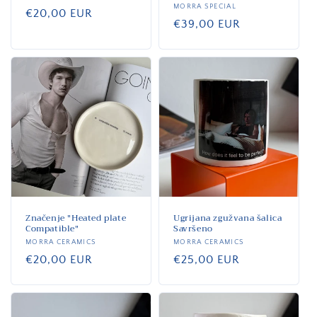
Dobavljač:
MORRA SPECIAL
Standardna
€20,00 EUR
Standardna
€39,00 EUR
cijena
cijena
Značenje "Heated plate
Ugrijana zgužvana šalica
Compatible"
Savršeno
Dobavljač:
MORRA CERAMICS
Dobavljač:
MORRA CERAMICS
Standardna
€20,00 EUR
Standardna
€25,00 EUR
cijena
cijena