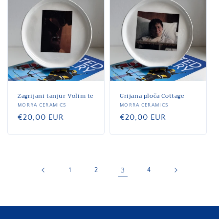
Zagrijani tanjur Volim te
Grijana ploča Cottage
Dobavljač:
MORRA CERAMICS
Dobavljač:
MORRA CERAMICS
Standardna
€20,00 EUR
Standardna
€20,00 EUR
cijena
cijena
1
2
3
4