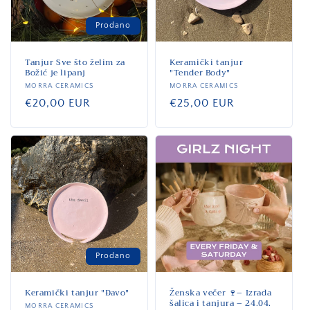
Prodano
Tanjur Sve što želim za
Keramički tanjur
Božić je lipanj
"Tender Body"
Dobavljač:
MORRA CERAMICS
Dobavljač:
MORRA CERAMICS
Standardna
€20,00 EUR
Standardna
€25,00 EUR
cijena
cijena
Prodano
Keramički tanjur "Đavo"
Ženska večer 🍷– Izrada
šalica i tanjura – 24.04.
Dobavljač:
MORRA CERAMICS