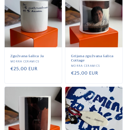
Zgužvana šalica Ja
Grijana zgužvana šalica
Cottage
Dobavljač:
MORRA CERAMICS
Dobavljač:
MORRA CERAMICS
Standardna
€25,00 EUR
Standardna
€25,00 EUR
cijena
cijena