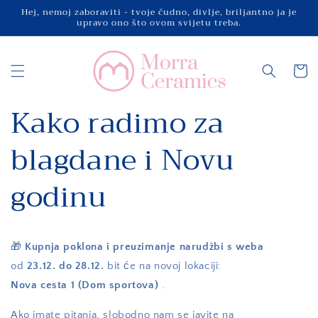
Preskoči
Hej, nemoj zaboraviti - tvoje čudno, divlje, briljantno ja je
na
upravo ono što ovom svijetu treba.
sadržaj
Košaric
Kako radimo za
blagdane i Novu
godinu
🎁
Kupnja poklona i preuzimanje narudžbi s weba
od
23.12. do 28.12.
bit će na novoj lokaciji:
Nova cesta 1 (Dom sportova)
.
Ako imate pitanja, slobodno nam se javite na