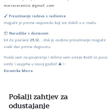
morraceramics
@gmail
.com
.
🖌️
Preuzimanje radova s ​​radionica
moguće je prema rasporedu koji ste dobili u e-mailu.
📦
Narudžbe s dostavom
bit će poslane
29.12.
, dok je osobno preuzimanje moguće
svaki dan prema dogovoru.
Hvala vam na povjerenju i želimo vam sretan Božić te puno
sreće i uspjeha u novoj godini! 🎄✨
Keramika Morra
Pošalji zahtjev za
odustajanje