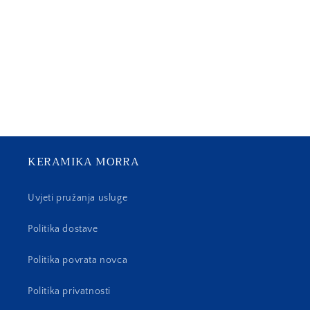
j
a
:
KERAMIKA MORRA
Uvjeti pružanja usluge
Politika dostave
Politika povrata novca
Politika privatnosti