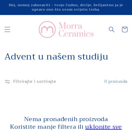
Preskoči
Hej, nemoj zaboraviti - tvoje čudno, divlje, briljantno ja je
na
upravo ono što ovom svijetu treba.
sadržaj
Košaric
K
Advent u našem studiju
o
l
Filtrirajte i sortirajte
0 proizvoda
e
k
c
Nema pronađenih proizvoda
i
Koristite manje filtera ili
uklonite sve