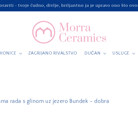
raviti - tvoje čudno, divlje, briljantno ja je upravo ono što ovo
DIONICE
ZAGRIJANO RIVALSTVO
DUĆAN
USLUGE
ama rada s glinom uz jezero Bundek – dobra