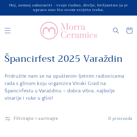
Preskoči
Hej, nemoj zaboraviti - tvoje čudno, divlje, briljantno ja je
na
upravo ono što ovom svijetu treba.
sadržaj
Košaric
K
Špancirfest 2025 Varaždin
o
Pridružite nam se na opuštenim ljetnim radionicama
l
rada s glinom koju organizira Vinski Grad na
e
Špancirfestu u Varaždinu – dobra vibra, najbolje
vinarije i ruke u glini!
k
c
Filtrirajte i sortirajte
0 proizvoda
i