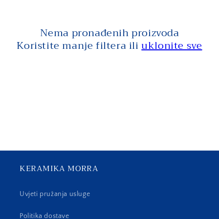
j
a
Nema pronađenih proizvoda
:
Koristite manje filtera ili
uklonite sve
KERAMIKA MORRA
Uvjeti pružanja usluge
Politika dostave